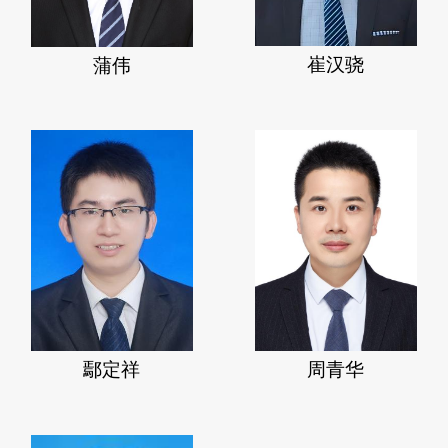
崔汉骁
蒲伟
鄢定祥
周青华