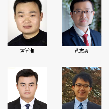
黄崇湘
黄志勇