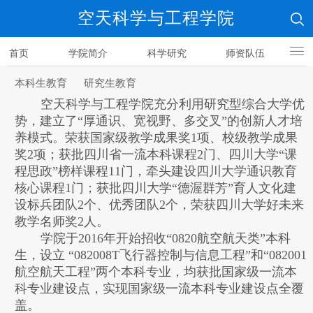
空天科学与工程学院
首页
学院简介
科学研究
师资队伍
人才培养
本科生教育
研究生教育
空天科学与工程学院充分利用研究型综合大学优
势，建立了“厚通识、宽视野、多交叉”的创新人才培
养模式。荣获国家级教学成果奖
1
项、校级教学成果
奖
2
项；获批四川省一流本科课程
2
门、四川大学“课
程思政”榜样课程
11
门，牵头建设四川大学通识教育
核心课程
1
门；获批四川大学“德渥群芳”育人文化建
设标兵团队
2
个、优秀团队
2
个，荣获四川大学好未来
教学名师奖
2
人。
学院于
2016
年开始招收“
0820
航空航天类”本科
生，设立 “
082008T
飞行器控制与信息工程”和“
082001
航空航天工程”两个本科专业，均获批国家级一流本
科专业建设点，实现国家级一流本科专业建设点全覆
盖。