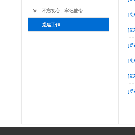
不忘初心、牢记使命
[党
党建工作
[党
[党
[党
[党
[党