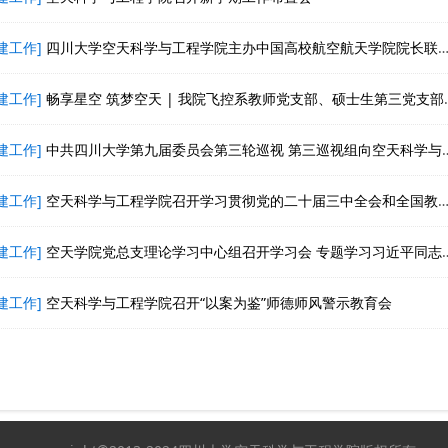
建工作]
四川大学空天科学与工程学院主办中国高校航空航天学院院长联席会2024年会
建工作]
畅享星空 筑梦空天 | 我院飞控系教师党支部、硕士生第三党支部走进成都市泡桐树小学天府校区、电子科技大学附属实验小学开展航空航天科普宣讲
建工作]
中共四川大学第九届委员会第三轮巡视 第三巡视组向空天科学与工程学院党总支反馈巡视情况
建工作]
空天科学与工程学院召开学习贯彻党的二十届三中全会和全国教育大会精神宣讲会
建工作]
空天学院党总支理论学习中心组召开学习会 专题学习习近平同志《论教育》和全国教育大会精神
建工作]
空天科学与工程学院召开“以案为鉴”师德师风警示教育会