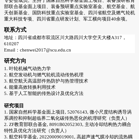
专委会成员。主持了国家自然科学基金面上项目、装备预研教育
部联合基金面上项目、装备预研重点实验室基金、航空基金、航
天创新基金、国防科技重点实验室基金、四川省航空及燃气轮机
重大科技专项、四川省重点研发计划、军工横向项目40余项。
联系方式
地址：四川省成都市
双流区川大路
四川大学空天大楼A317，
610207
Email：
chenwei2017@scu.edu.cn
研究方向
1. 叶轮机械气动热力学
2.
航空发动机与燃气轮机
流动传热机理
3. 航空航天高温部件热防护与热管理技术
4. 能量高效转换利用技术
5. 基于人工智能的传热设计及优化方法
研究项目
1. 国家自然科学基金面上项目, 52076143, 微小尺度结构诱导涡
系调控和抑制超临界二氧化碳传热恶化的机理研究
（负责人）
2. ZF教育部联合基金,
8091B02052303,
主动冷却结构热力耦合
特性及优化方法研究
（负责人）
3. 航空科学基金,
20220009019001,
高超声速气膜冷却的流热耦