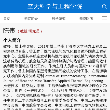
空天科学与工程学院
首页
学院简介
科学研究
师资队伍
人才培养
陈伟
( 教授/研究员 )
个人简介
教授，博士生导师。2011年博士毕业于清华大学动力工程及工
程热物理专业
，曾工作于燃气轮机与煤气化联合循环国家工程研
究中心。主要从事
航空发动机
与
燃气轮机
叶轮机械气动热力学及
流动传热机理，
航空航天高温部件热防护与热管理，
能量高效转
换利用等领域的研究工作。作为主研人员参与国家“973”项目研
究工作，曾主持国内某型号重型燃气轮机的设计工作。在能源动
力领域的国内外知名期刊Journal of Turbomachinery, International
Journal of Heat and Mass Transfer, Applied Thermal Engineering，
推进技术，航空动力学报、工程热物理学报等发表SCI/EI论文70
余篇，担任《推进技术》、《工程科学与技术》、《航空发动
机》、《燃气涡轮试验与研究》等国内知名期刊的青年编委。担
任中国兵工学会精密成形工程专业委员会委员、中国工程热物理
学会会员、中国航空学会会员、中国电机工程学会燃气轮机发电