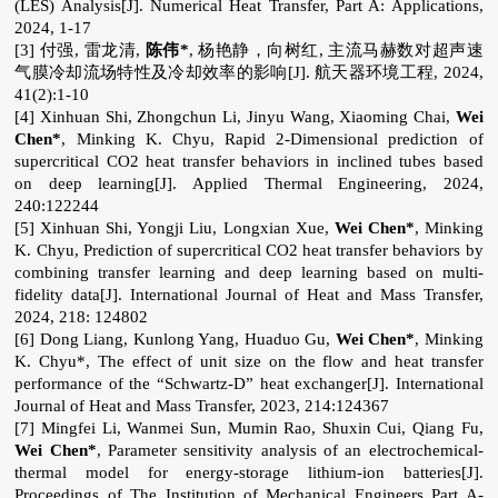
(LES) Analysis[J]. Numerical Heat Transfer, Part A: Applications,
2024, 1-17
[3] 付强, 雷龙清,
陈伟*
, 杨艳静，向树红, 主流马赫数对超声速
气膜冷却流场特性及冷却效率的影响[J]. 航天器环境工程, 2024,
41(2):1-10
[4]
Xinhuan Shi, Zhongchun Li, Jinyu Wang, Xiaoming Chai,
Wei
Chen*
, Minking K. Chyu, Rapid 2-Dimensional prediction of
supercritical CO2 heat transfer behaviors in inclined tubes based
on deep learning[J]. Applied Thermal Engineering, 2024,
240:122244
[5]
Xinhuan Shi, Yongji Liu, Longxian Xue,
Wei Chen*
, Minking
K. Chyu, Prediction of supercritical CO2 heat transfer behaviors by
combining transfer learning and deep learning based on multi-
fidelity data[J]. International Journal of Heat and Mass Transfer,
2024, 218: 124802
[6]
Dong Liang, Kunlong Yang, Huaduo Gu,
Wei Chen*
, Minking
K. Chyu*, The effect of unit size on the flow and heat transfer
performance of the “Schwartz-D” heat exchanger[J]. International
Journal of Heat and Mass Transfer, 2023, 214:124367
[7]
Mingfei Li, Wanmei Sun, Mumin Rao, Shuxin Cui, Qiang Fu,
Wei Chen*
, Parameter sensitivity analysis of an electrochemical-
thermal model for energy-storage lithium-ion batteries[J].
Proceedings of The Institution of Mechanical Engineers Part A-