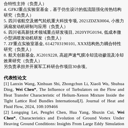
合特性主持
（负责人）
4. GFKJ重点实验室基金，基于仿生设计的低流阻强化传热结构
研究
（负责人）
5. 四川省航空及燃气轮机重大科技专项, 2021ZDZX0004, 小推力
涡扇发动机研制与应用
（负责人）
6.
四川省高新技术领域重点研发项目,
2020YFG0194,
低成本微
小型涡喷发动机研发
（负责人）
7. ZF重点实验室基金, 6142703190101, XXX结构热力耦合特性
研究
（负责人）
8. 航天创新基金,
JG2019228,
高超声速气膜冷却流动掺混及冷却
效果研究
（负责人）
另负责承担并开展军工科研合作项目30余项。
代表性论文
[1] Lanxin Wang, Xinhuan Shi, Zhongchun Li, Xiaoli Wu, Shuhua
Ding,
Wei Chen*
, The Influence of Turbulators on the Flow and
Heat Transfer Characteristic of Helium-Xenon Mixture Inside the
Tight Lattice Rod Bundles International[J]. Journal of Heat and
Fluid Flow, 2024, 108:109466
[2]
Longqing Lei, Pengfei Chen, Hua Yang, Shuxin Cui,
Wei
Chen*
, Characteristics and Evolution of Ground Vortex Under
Heaving Ground Conditions: Insights From Large Eddy Simulation