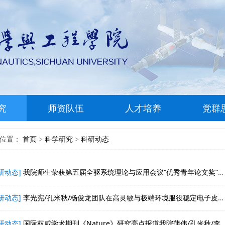
究
师资队伍
人才培养
党群
前位置：
首页
科学研究
科研动态
>
>
研动态]
我院师生荣获第五届全驱系统理论与应用会议“优秀青年论文奖”和“最佳学生论文奖”
研动态]
李光宪/孔米秋/杨俊龙团队在高灵敏与极端环境服役稳定电子皮肤传感器方面取得重要进展
研动态]
国际权威学术期刊《Nature》研究亮点报道我院蒲伟/孔米秋/李光宪教授团队关于超强可逆仿生粘合剂重要进展