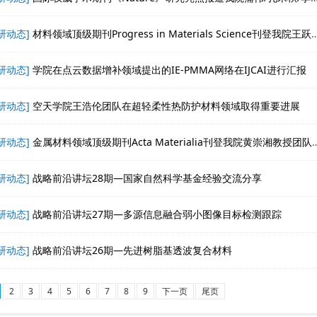
研动态]
材料领域顶级期刊Progress in Materials Science刊登我院王跃毅副研究员论文
研动态]
学院在点云数据增补领域提出的IE-PMMA网络在IJCAI进行汇报
研动态]
空天学院王浩伦团队在超轻柔性热防护材料领域取得重要进展
研动态]
金属材料领域顶级期刊Acta Materialia刊登我院黄崇湘教授团队研究进展
研动态]
战略前沿讲坛28期—国家自然科学基金经验交流分享
研动态]
战略前沿讲坛27期—多源信息融合弱小图像目标检测跟踪
研动态]
战略前沿讲坛26期—先进树脂基透波复合材料
2
3
4
5
6
7
8
9
下一页
尾页