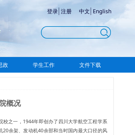
登录
注册
中文
English
思政
学生工作
文件下载
院概况
院校之一，
1944
年即创办了四川大学航空工程学系
机
20
余架、发动机
40
余部和当时国内最大口径的风