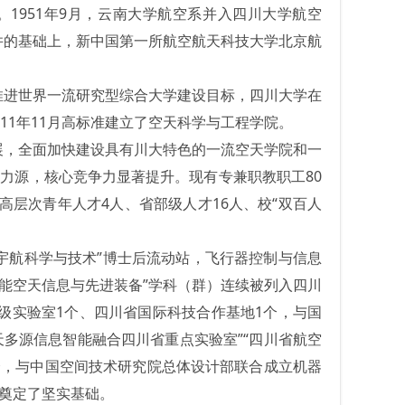
。
1951
年
9
月，云南大学航空系并入四川大学航空
并的基础上，新中国第一所航空航天科技大学北京航
推进世界一流研究型综合大学建设目标，四川大学在
11
年
11
月高标准建立了空天科学与工程学院。
展，全面加快建设具有川大特色的一流空天学院和一
动力源，核心竞争力显著提升。现有专兼职教职工
80
高层次青年人才
4
人、省部级人才
16
人、校“双百人
空宇航科学与技术”博士后流动站，飞行器控制与信息
能空天信息与先进装备”学科（群）连续被列入四川
级实验室
1
个、四川省国际科技合作基地
1
个，与国
天多源信息智能融合四川省重点实验室”“四川省航空
个，与中国空间技术研究院总体设计部联合成立机器
奠定了坚实基础。