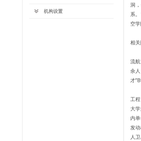
洞，
机构设置
系。
空学
相关
流航
余人
才”
B
工程
大学
内单
发动
人卫