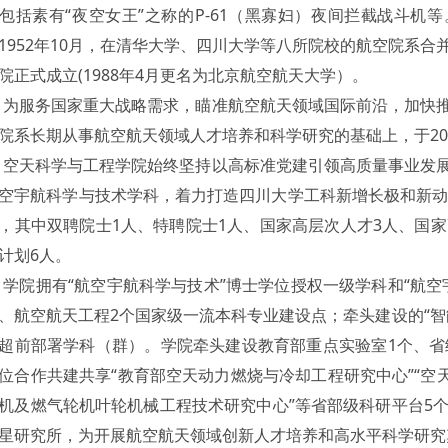
包括素有“夜空女王”之称的
P-61
（黑寡妇）夜间拦截战斗机等
1952
年
10
月，在清华大学、四川大学等八所院校的航空院系合
院正式成立
(1988
年
4
月更名为北京航空航天大学）。
为服务国家重大战略需求，瞄准航空航天领域国际前沿，加快
院系长期从事航空航天领域人才培养和科学研究的基础上，于
20
空天科学与工程学院始终坚持以高标准党建引领高质量事业发
空宇航科学与技术学科，着力打造四川大学工科新增长极和新
，其中双聘院士
1
人、特聘院士
1
人、国家高层次人才
3
人、国家
计划
6
人。
学院拥有“航空宇航科学与技术”博士学位授权一级学科和“航
、航空航天工程
2
个国家级一流本科专业建设点；牵头建设的“智
超前部署学科（群）。学院牵头建设教育部重点实验室
1
个、省
位合作共建共享“教育部空天动力燃烧与冷却工程研究中心”“空
机及燃气轮机叶轮机械工程技术研究中心”等省部级科研平台
5
星研究所，为开展航空航天领域创新人才培养和高水平科学研究