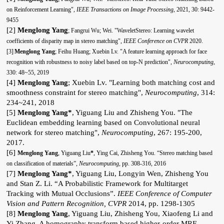
on Reinforcement Learning",
IEEE Transactions on Image Processing
, 2021, 30: 9442-
9455
[2]
Menglong Yang
; Fangrui Wu; Wei. "
WaveletStereo: Learning wavelet
coefficients of disparity map in stereo matching",
IEEE Conference on
CVPR
2020.
[3]
Menglong Yang
; Feihu Huang; Xuebin Lv. "A feature learning approach for face
recognition with robustness to noisy label based on top-N prediction",
Neurocomputing
,
330: 48~55, 2019
[4]
Menglong Yang
; Xuebin Lv. "
Learning both matching cost and
smoothness constraint for stereo matching",
Neurocomputing
, 314:
234~241, 2018
[5]
Menglong Yang*
, Yiguang Liu and Zhisheng You. "The
Euclidean embedding learning based on Convolutional neural
network for stereo matching",
Neurocomputing
, 267: 195-200,
2017.
[6]
Menglong Yang
, Yiguang Liu
*
, Ying Cai, Zhisheng You. “Stereo matching based
on classification of materials”,
Neurocomputing
, pp. 308-316, 2016
[7]
Menglong Yang*
, Yiguang Liu, Longyin Wen, Zhisheng You
and Stan Z. Li. “A Probabilistic Framework for Multitarget
Tracking with Mutual Occlusions”.
IEEE Conference of Computer
Vision and Pattern Recognition, CVPR
2014, pp. 1298-1305
[8]
Menglong Yang
, Yiguang Liu, Zhisheng You, Xiaofeng Li and
Yi Zhang, A homography transform based higher-order MRF