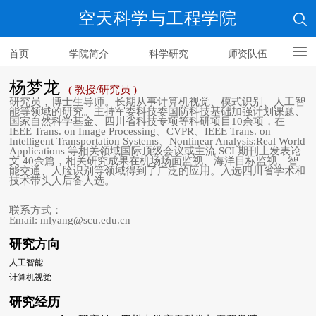
空天科学与工程学院
首页
学院简介
科学研究
师资队伍
人才培养
杨梦龙
( 教授/研究员 )
研究员，博士生导师。长期从事计算机视觉、模式识别、人工智
能等领域的研究。主持军委科技委国防科技基础加强计划课题、
国家自然科学基金、四川省科技专项等科研项目10余项，在
IEEE Trans. on Image Processing、CVPR、IEEE Trans. on
Intelligent Transportation Systems、Nonlinear Analysis:Real World
Applications 等相关领域国际顶级会议或主流 SCI 期刊上发表论
文 40余篇，相关研究成果在机场场面监视、海洋目标监视、智
能交通、人脸识别等领域得到了广泛的应用。入选四川省学术和
技术带头人后备人选。
联系方式：
Email: mlyang@scu.edu.cn
研究方向
人工智能
计算机视觉
研究经历