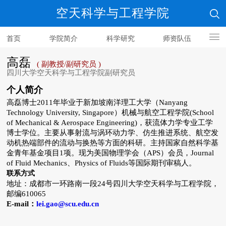
空天科学与工程学院
首页
学院简介
科学研究
师资队伍
人才培养
高磊
( 副教授/副研究员 )
四川大学空天科学与工程学院副研究员
个人简介
高磊博士2011
年毕业于新加坡南洋理工大学（
Nanyang
Technology University, Singapore
）机械与航空工程学院
(School
of Mechanical & Aerospace Engineering)
，获流体力学专业工学
博士学位。主要从事射流与涡环动力学、仿生推进系统、航空发
动机热端部件的流动与换热等方面的科研。主持国家自然科学基
金青年基金项目
1
项。现为美国物理学会（
APS
）会员，
Journal
of Fluid Mechanics
、
Physics of Fluids
等国际期刊审稿人。
联系
方式
地址：成都市一环路南一段24
号四川大学空天科学与工程学院，
邮编
610065
E-mail
：
lei.gao@scu.edu.cn