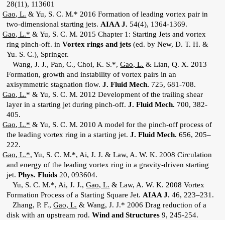
28(11), 113601
.
Gao, L.
& Yu, S. C. M.* 2016 Formation of leading vortex pair in
two-dimensional starting jets.
AIAA J.
54(4), 1364-1369.
.
Gao, L.*
& Yu, S. C. M. 2015 Chapter 1: Starting Jets and vortex
ring pinch-off. in
Vortex rings and jets
(ed. by New, D. T. H. &
Yu. S. C.), Springer.
. Wang, J. J., Pan, C., Choi, K. S.*,
Gao, L.
& Lian, Q. X. 2013
Formation, growth and instability of vortex pairs in an
axisymmetric stagnation flow.
J. Fluid Mech.
725, 681-708.
.
Gao, L.
* & Yu, S. C. M. 2012 Development of the trailing shear
layer in a starting jet during pinch-off.
J. Fluid Mech.
700, 382-
405.
.
Gao, L.*
& Yu, S. C. M. 2010 A model for the pinch-off process of
the leading vortex ring in a starting jet.
J. Fluid Mech.
656, 205–
222.
.
Gao, L.*
, Yu, S. C. M.*, Ai, J. J. & Law, A. W. K. 2008 Circulation
and energy of the leading vortex ring in a gravity-driven starting
jet.
Phys. Fluids
20, 093604.
. Yu, S. C. M.*, Ai, J. J.,
Gao, L.
& Law, A. W. K. 2008 Vortex
Formation Process of a Starting Square Jet.
AIAA J.
46, 223–231.
. Zhang, P. F.,
Gao, L.
& Wang, J. J.* 2006 Drag reduction of a
disk with an upstream rod.
Wind and Structures
9, 245-254.