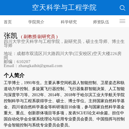
空天科学与工程学院
首页
学院简介
科学研究
师资队伍
人才培养
张凯
( 副教授/副研究员 )
四川大学空天科学与工程学院，副研究员，硕士生导师、博士生
导师
地址：成都市双流区川大路四川大学(江安校区)空天大楼226房
间
邮编：610207
Email：zhangkaihit@gmail.com
个人简介
工学博士，1991年生。主要从事空间机器人智能控制、卫星姿态和轨
道动力学控制、多旋翼飞行器控制、飞行器集群智能决策、人工智能
与深度学习等。2012年、2014年、2018年于哈尔滨工业大学航天学院
控制科学与工程系获得学士、硕士、博士学位。
主持国家自然科学基
金、四川省自然科学基金等科研项目10余项，参与国家自然科学基金
重大、重点、创新群体项目等多项，发表SCI/EI论文40余篇。
担任中
国自动化学会全驱系统理论与应用专业委员会委员、中国指挥与控制
学会智能控制与系统专业委员会委员。