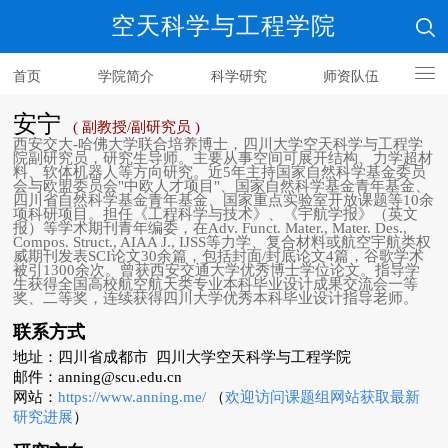
空天科学与工程学院
首页
学院简介
科学研究
师资队伍
人才培养
安宁
( 副教授/副研究员 )
西安交大-哈佛大学联合培养博士，四川大学空天科学与工程学
院副研究员，研究生导师。主要从事空间可展开结构、力学超材
料、软体机器人等方向研究。近5年主持国家自然科学基金委员
会与欧盟委员会"中欧人才项目"、国家自然科学基金青年基金、
四川省自然科学基金青年基金、国家重点实验室开放课题等10余
项科研项目。担任《工程科学与技术》、《宇航学报》（英文
报）等学术期刊青年编委，在Adv. Funct. Mater., Mater. Des.,
Compos. Struct., AIAA J., IJSS等力学、复合材料或航空宇航类权
威期刊发表SCI论文30余篇，包括封面/封底论文4篇，谷歌学术
被引1300余次。曾获西安交通大学优秀博士学位论文。指导学
生获得全国高校航空航天类专业本科毕业设计成果交流会一等
奖、二等奖，连续获得四川大学优秀本科毕业设计指导老师。
联系方式
地址：四川省成都市 四川大学空天科学与工程学院
邮件：anning@scu.edu.cn
网站：
https://www.anning.me/
（
欢迎访问课题组网站获取
最新
研究进展
）