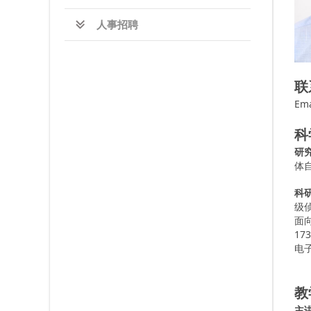
人事招聘
联
Ema
科
研
体
科
级
面
1
电
教
主