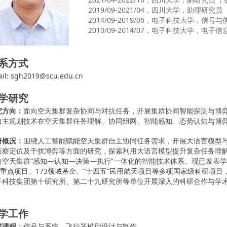
2019/09-2021/04，四川大学，助理研究员
2014/09-2019/06，电子科技大学，信
2010/09-2014/07，电子科技大学，电
系方式
il: sgh2019@scu.edu.cn
学研究
究方向：
面向空天集群复杂协同与对抗任务，开展集群协同智能探测与博
自主规划技术在空天集群任务理解、协同组网、智能感知、态势认知与博
研概况：
围绕人工智能赋能空天集群自主协同任务需求，开展大语言模型
侦察定位及干扰博弈等方面的研究，探索利用大语言模型提升复杂任务理
向空天集群“感知—认知—决策—执行”一体化的智能技术体系。现已发表
73重点项目、173领域基金、“十四五”民用航天项目等多项国家级科研
子科技集团第十研究所、第二十九研究所等单位开展深入的科研合作与学
学工作
讲课程：
信号与系统、飞行器模型设计与制作