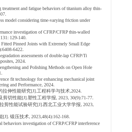
 treatment and fatigue behaviors of titanium alloy thin-
307.
ess model considering time-varying friction under
ormance investigation of CFRP/CFRP thin-walled
, 131: 129-140.
e Fitted Pinned Joints with Extremely Small Edge
3):6408-6422.
 degradation assessments of double-lap CFRP/Ti
mposites, 2024.
Strengthening and Polishing Methods on Open Hole
1.
ence fit technology for enhancing mechanical joint
eering and Performance, 2024.
伸性能研究[J].工程科学与技术,2024.
能[J].塑性工程学报, 2023, 30(9):71-77.
拉剪性能试验研究[J].西北工业大学学报, 2023,
压技术, 2023,48(4):162-168.
cal behaviors investigation of CFRP/CFRP interference