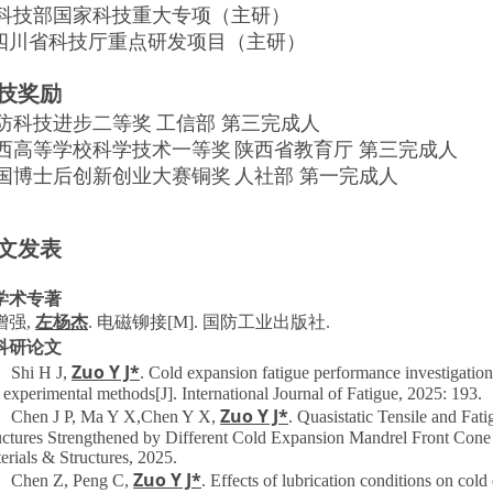
科技部
国家科技重大专项（
主研）
.四川省科技厅重点研发项目
（
主研）
技奖励
防科技
进步二等奖
工信部 第三完成人
西高等学校科学技术一等奖
陕西省教育厅
第三完成人
国博士后创新创业大赛铜奖
人社部
第一完成人
文发表
.学术专著
增强
,
左杨杰
.
电磁铆接
[M].
国防工业出版社
.
.科研论文
Zuo Y J*
 Shi H J,
. Cold expansion fatigue performance investigatio
 experimental methods[J]. International Journal of Fatigue, 2025: 193.
Zuo Y J*
 Chen J P, Ma Y X,Chen Y X,
. Quasistatic Tensile and Fa
uctures Strengthened by Different Cold Expansion Mandrel Front Cone 
erials & Structures, 2025.
Zuo Y J*
 Chen Z, Peng C,
. Effects of lubrication conditions on col