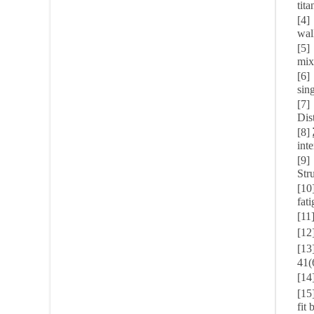
tit
[4]
wal
[5]
mix
[6]
sin
[7
Dis
[8]
int
[9]
Str
[10
fat
[1
[1
[1
41(
[1
[15
fit