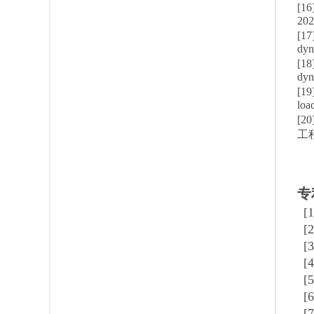
[1
202
[17
dyn
[18
dyn
[19
loa
[2
工程,
专
[
[
[
[
[
[
[