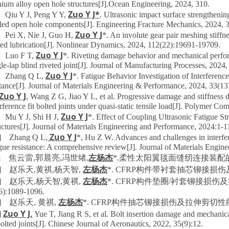
anium alloy open hole structures[J].Ocean Engineering, 2024, 310.
Zuo Y J*
 Qiu Y J, Peng Y Y,
. Ultrasonic impact surface strengthening
led open hole components[J]. Engineering Fracture Mechanics, 2024, 
Zuo Y J
 Pei X, Nie J, Guo H,
*. An involute gear pair meshing stiffn
ed lubrication[J]. Nonlinear Dynamics, 2024, 112(22):19691-19709.
Zuo Y J
 Luo F T,
*. Riveting damage behavior and mechanical perf
gle-lap blind riveted joint[J]. Journal of Manufacturing Processes, 2024
Zuo Y J
] Zhang Q L,
*. Fatigue Behavior Investigation of Interferenc
tance[J]. Journal of Materials Engineering & Performance, 2024, 33(1
Zuo Y J
, Wang Z G, Jiao Y L, et al. Progressive damage and stiffness
erference fit bolted joints under quasi-static tensile load[J]. Polymer Co
Zuo Y J
 Mu Y J, Shi H J,
*. Effect of Coupling Ultrasonic Fatigue 
uctures[J]. Journal of Materials Engineering and Performance, 2024:1-1
Zuo Y J
] Zhang Q L,
*, Hu Z W. Advances and challenges in interfer
igue resistance: A comprehensive review[J]. Journal of Materials Engin
左杨杰
1] 焦云雷,郭晨亮,冯世绪,
*.柔性太阳翼毯面缝纫连接装配的拉
左杨杰
2] 赵乐天,黄祺,杨天智,
*. CFRP构件带衬套抽芯铆接损伤及剪切性
左杨杰
3] 赵乐天,杨天智,黄祺,
*. CFRP构件垫圈/衬套铆接损伤及
6):1089-1096.
左杨杰
4] 赵乐天, 黄祺,
*. CFRP构件抽芯铆接损伤及拉伸剪切性能[J]. 锻
Zuo Y J,
]
Yue T, Jiang R S, et al. Bolt insertion damage and mechani
 bolted joints[J]. Chinese Journal of Aeronautics, 2022, 35(9):12.