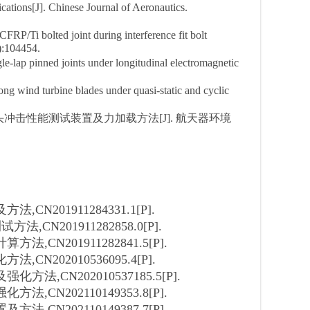
ications[J]. Chinese Journal of Aeronautics.
FRP/Ti bolted joint during interference fit bolt
4):104454.
le-lap pinned joints under longitudinal electromagnetic
ong wind turbine blades under quasi-static and cyclic
头冲击性能测试装置及力加载方法[J]. 航天器环境
201911284331.1[P].
N201911282858.0[P].
N201911282841.5[P].
202010536095.4[P].
,CN202010537185.5[P].
N202110149353.8[P].
N202110149387.7[P].