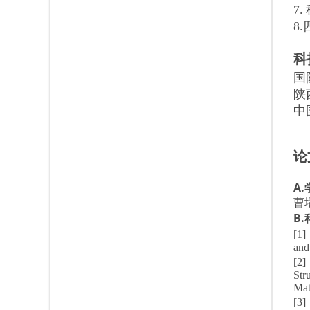
7.
8
科
国
陕
中
论
A
曹
B
[1]
and
[2]
Str
Mat
[3]