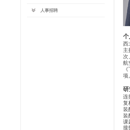
人事招聘
个
西
主
次
航
《
项
研
连
复
装
装
课
接