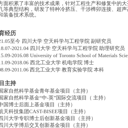
方面积累了丰富的技术成果，针对工程生产和修复中的大
孔等典型结构，研发了特种冷挤压、干涉榫卯连接、超声
和装备技术系统。
育经历
至
今
21.05
四川大学
空天科学与工程学院
副研究员
18.07-2021.04
四川大学
空天科学与工程学院
助理研究员
15.09-2016.08
University of Toronto
School of Materials Sci
11.09-2018.06
西北工业大学
机电学院
博士
本
科
08.09-2011.06
西北工业大学
教育实验学院
目主持
国家自然科学基金青年基金项目
（
主持）
国家自然科学基金“中-英”国际交流项目
（
主持）
中国博士后面上基金项目
（
主持）
航天科技集团
CAST-BISEE
项目（
主持）
四川大学专职博士后创新基金项目
（主持）
四川大学博后交叉创新基金项目（主持）