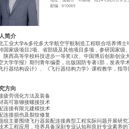
邮编 : 610065
人简介
北工业大学&多伦多大学航空宇航制造工程联合培养博士
持国家级项目2项、省部级及其他项目多项，参研国家级
、陕西高等学校科技进步一等奖1次、中国博后创新创业
空大学学报》
期刊青年编委，出版国防专著
1
部，发表学
飞行器结构设计》、
《飞行器结构力学》
课程教学，指导
。
究方向
接疲劳强化方法及装备
材高可靠铆接螺接技术
配连接有限元建模技术
配连接损伤及裂纹修复
题组主要围绕飞行器装配连接典型工程实际问题开展研究
技术工程应用，培养具备深刻专业认知和良好专业素养的