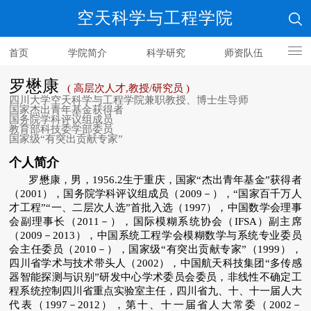
空天科学与工程学院
首页
学院简介
科学研究
师资队伍
人才培养
罗懋康
( 高层次人才,教授/研究员 )
四川大学空天科学与工程学院兼职教授、博士生导师
国家杰出青年基金获得者
国务院学科评议组成员
教育部科技委学部委员
国家级“有突出贡献专家”
个人简介
罗懋康，男，
1956.2
生于重庆，国家“杰出青年基金”获得者
（
2001
），国务院学科评议组成员（
2009
－），“国家百千万人
才工程”“一、二层次人选”首批入选（
1997
），中国数学会理事
会副理事长（
2011
－），国际模糊系统协会（
IFSA
）副主席
（
2009
－
2013
），中国系统工程学会模糊数学与系统专业委员
会主任委员（
2010
－），国家级“有突出贡献专家”（
1999
），
四川省学术与技术带头人（
2002
），
中国航天科技集团“多传感
器智能探测与识别”研发中心学术委员会委员，
非线性不确定工
程系统控制四川省重点实验室主任，
四川省九、十、十一届人大
代表（
1997
－
2012
），第十、十一届省人大常委（
2002
－