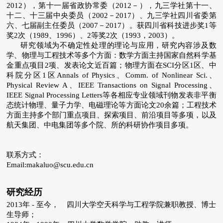
2012
），第十一届省政协常委（
2012
－），九三学社第十一、
十二、十三届中央委员（
2002
－
2017
）、九三学社四川省委第
六、七届副主任委员（
2007
－
2017
）。获四川省科技进步奖
1
等
奖
2
次（
1989
、
1996
）、
2
等奖
2
次（
1993
，
2003
）。
研究领域为不确定性处理的理论与应用，研究内容涉及数
学、物理与工程技术等多个方面：数学方面主持国家自然科学基
金重点项目
2
项、发表论文近百篇；物理方面在
SCI
分区
1
区、中
科院分区
1
区
Annals of Physics
、
Comm. of Nonlinear Sci.
、
Physical Review A
、
IEEE Transactions on Signal Processing
、
IEEE Signal Processing Letters
等各相应专业领域刊物发表非平衡
态统计物理、量子力学、电磁理论等方面论文
20
余篇；工程技术
方面主持多个部门重点项目、探索项目、前沿项目等多项，以及
航天集团、中电集团等多个院、所的科研协作项目多项。
联系方式：
Email:makaluo@scu.edu.cn
研究经历
2013年 - 至今， 四川大学空天科学与工程学院兼职教授、博士
生导师；