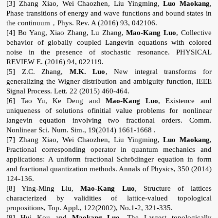
[3] Zhang Xiao, Wei Chaozhen, Liu Yingming,
Luo Maokang
,
Phase transitions of energy and wave functions and bound states in
the continuum，Phys. Rev. A (2016) 93, 042106.
[4] Bo Yang, Xiao Zhang, Lu Zhang,
Mao-Kang Luo
, Collective
behavior of globally coupled Langevin equations with colored
noise in the presence of stochastic resonance. PHYSICAL
REVIEW E. (2016) 94, 022119.
[5] Z.C. Zhang,
M.K. Luo
, New integral transforms for
generalizing the Wigner distribution and ambiguity function, IEEE
Signal Process. Lett. 22 (2015) 460-464.
[6] Tao Yu, Ke Deng and
Mao-Kang Luo
, Existence and
uniqueness of solutions ofinitial value problems for nonlinear
langevin equation involving two fractional orders. Comm.
Nonlinear Sci. Num. Sim., 19(2014) 1661-1668 .
[7] Zhang Xiao, Wei Chaozhen, Liu Yingming,
Luo Maokang
,
Fractional corresponding operator in quantum mechanics and
applications: A uniform fractional Schrödinger equation in form
and fractional quantization methods. Annals of Physics, 350 (2014)
124-136.
[8] Ying-Ming Liu,
Mao-Kang Luo
, Structure of lattices
characterized by validities of lattice-valued topological
propositions, Top. Appl., 122(2002), No.1-2, 321-335.
[9] Hui Kou and
Maokang Luo
, The Largest topologically