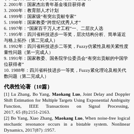
2. 2001
年：国家杰出青年基金项目获得者
3. 2000
年：教育部人才计划
4. 1999
年：国家级“有突出贡献专家”
5. 1998
年：国家教委“跨世纪优秀人才”
6. 1997
年：“国家百千万人才工程”一、二层次人选
7. 1995
年：四川省科技进步一等奖，层次结构分析、简单逼近
与格上拓扑（第二完成人）
8. 1992
年：四川省科技进步二等奖，
Fuzzy
仿紧性及相关紧性度
量性问题（第一完成人）
9. 1991
年：国家教委、国务院学位委员会“有突出贡献的中国学
位获得者”
10. 1988
年：四川省科技进步一等奖，
Fuzzy
紧化理论及相关代
数问题（第二完成人）
代表性论著（10篇）
[1] Lu Zhang, Bo Yang,
Maokang Luo
, Joint Delay and Doppler
Shift Estimation for Multiple Targets Using Exponential Ambiguity
Function, IEEE Transactions on Signal Processing,
2017, 65 (8):2151-2163.
[2] Bo Yang, Xiao Zhang,
Maokang Luo
, When noise-free logical
stochastic resonance occurs in a bistable system. Nonlinear
Dynamics, 2017(87) :1957.