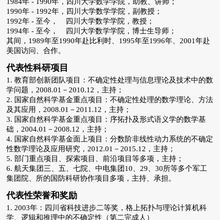
1984年 - 1990年，四川大学数学学院，助教、讲师；
1990年 - 1992年，四川大学数学学院，副教授；
1992年 - 至今， 四川大学数学学院，教授；
1994年 - 至今， 四川大学数学学院，博士生导师；
其间，1989年至1990年赴比利时、1995年至1996年、2001年赴
美国访问、合作。
代表性科研项目
1.
教育部创新团队项目：不确定性处理与信息理论及技术中的数
学问题，
2008.01
－
2010.12
，主持；
2.
国家自然科学基金重点项目：不确定性处理的数学理论、方法
及其应用，
2008.01
－
2011.12
，主持；
3.
国家自然科学基金重点项目：序拓扑及形式语义学的数学基
础，
2004.01
－
2008.12
，主持；
4.
国家自然科学基金面上项目：分数阶非线性动力系统的不确定
性数学理论及应用研究，
2012.01
－
2015.12
，主持；
5.
部门重点项目、探索项目、前沿项目等多项，主持；
6.
航天集团三、五、七院、中电集团
10
、
29
、
30
所等多个军工
集团院、所的国防科研协作项目多项，主持、承担。
代表性荣誉和奖励
1. 2003
年：四川省科技进步二等奖，格上拓扑与理论计算机科
学、逻辑和推理中的不确定性（第二完成人）