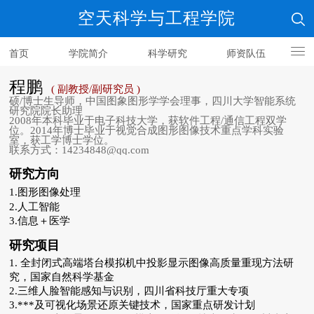
空天科学与工程学院
首页
学院简介
科学研究
师资队伍
人才培养
程鹏
( 副教授/副研究员 )
硕/博士生导师，中国图象图形学学会理事，四川大学智能系统
研究院院长助理
2008年本科毕业于电子科技大学，获软件工程/通信工程双学
位。2014年博士毕业于视觉合成图形图像技术重点学科实验
室，获工学博士学位。
联系方式：14234848@qq.com
研究方向
1.图形图像处理
2.人工智能
3.信息＋医学
研究项目
1. 全封闭式高端塔台模拟机中投影显示图像高质量重现方法研
究，国家自然科学基金
2.三维人脸智能感知与识别，四川省科技厅重大专项
3.***及可视化场景还原关键技术，国家重点研发计划