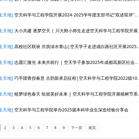
生天地]
空天科学与工程学院开展2024-2025学年团支部书记“双述双评”工作
生天地]
大小共建 逐梦空天 | 川大附小师生走进空天科学与工程学院开展研学
生天地]
高校社区联袂 共筑绿水青山|空天学子走进成白路社区开展2025年“世界水日”和“中国水周”主题活动
生天地]
志愿汇微光 未来共前行 | 空天学子参加2025年成都高新区社会工作宣传主题活动
生天地]
巧手团青捏春意 古韵新承启征程|空天科学与工程学院2022级101班与203班开展联合团日活动
生天地]
植梦绿色春天 绘就美好未来 | 空天科学与工程学院开展植树节系列活动
生天地]
空天科学与工程学院举办2025届本科毕业生深造经验分享会
2
3
4
5
6
7
8
9
下一页
尾页