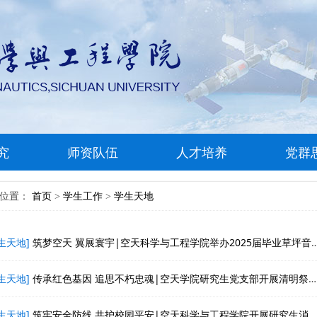
究
师资队伍
人才培养
党群
前位置：
首页
学生工作
学生天地
>
>
生天地]
筑梦空天 翼展寰宇|空天科学与工程学院举办2025届毕业草坪音乐会
生天地]
传承红色基因 追思不朽忠魂|空天学院研究生党支部开展清明祭奠英烈联合主题党日活动
生天地]
筑牢安全防线 共护校园平安|空天科学与工程学院开展研究生消防安全教育专题培训