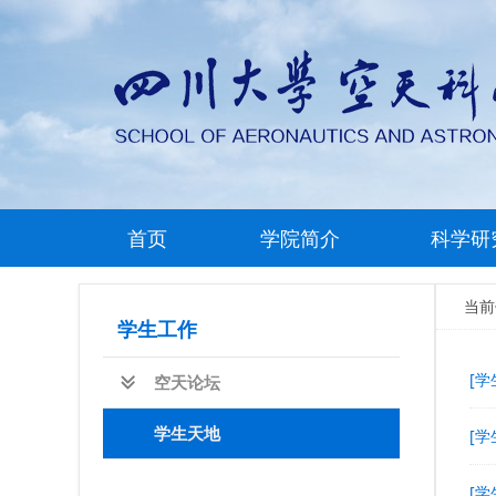
首页
学院简介
科学研
当
学生工作
[学
空天论坛
学生天地
[学
[学