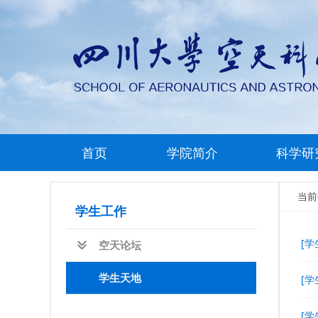
首页
学院简介
科学研
当
学生工作
[学
空天论坛
学生天地
[学
[学