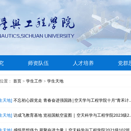
究
师资队伍
人才培养
党群
前位置：
首页
学生工作
学生天地
>
>
生天地]
不忘初心跟党走 青春奋进强国路|空天学与工程学院十月“青禾计划”顺利举办
生天地]
访成飞教育基地 览祖国航空蓝图 | 空天科学与工程学院2023级201班、203班和2021级203班举行联合主题团日活动
生天地]
感悟思想伟力 凝聚奋进力量 | 空天科学与工程学院2021级102班团支部开展主题团日活动