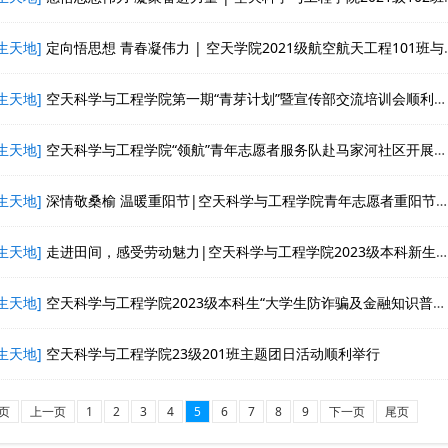
生天地]
定向悟思想 青春凝伟力 | 空天学院2021级航空航天工程101班与华西临床医学院2022级医学检验技术404班举办联合主题团日活动
生天地]
空天科学与工程学院第一期“青芽计划”暨宣传部交流培训会顺利举办
生天地]
空天科学与工程学院“领航”青年志愿者服务队赴马家河社区开展绿道清扫志愿服务活动
生天地]
深情敬桑榆 温暖重阳节|空天科学与工程学院青年志愿者重阳节拜访我校退休教师
生天地]
走进田间，感受劳动魅力|空天科学与工程学院2023级本科新生积极参加开心农场劳动
生天地]
空天科学与工程学院2023级本科生“大学生防诈骗及金融知识普及”讲座顺利举行
生天地]
空天科学与工程学院23级201班主题团日活动顺利举行
页
上一页
1
2
3
4
5
6
7
8
9
下一页
尾页