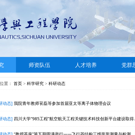
究
师资队伍
人才培养
党群
前位置：
首页
科学研究
科研动态
>
>
研动态]
我院青年教师苌磊等参加首届亚太等离子体物理会议
研动态]
四川大学“985工程”航空航天工程关键技术科技创新平台建设取得重大进展
研动态]
“教授茶座”第五期圆满举行——飞行器结构三维面形测量与检测