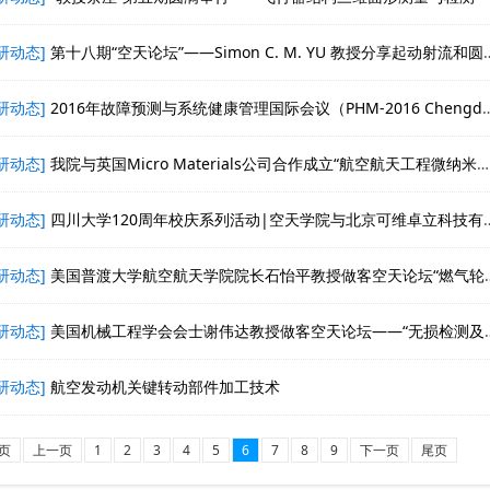
研动态]
第十八期“空天论坛”——Simon C. M. YU 教授分享起动射流和圆柱尾流方面的研究成果
研动态]
2016年故障预测与系统健康管理国际会议（PHM-2016 Chengdu）顺利召开
研动态]
我院与英国Micro Materials公司合作成立“航空航天工程微纳米力学中英联合应用研发中心”
研动态]
四川大学120周年校庆系列活动|空天学院与北京可维卓立科技有限公司签订战略合作协议并获应用平台捐赠
研动态]
美国普渡大学航空航天学院院长石怡平教授做客空天论坛“燃气轮机中的热传导问题——挑战与机遇”
研动态]
美国机械工程学会会士谢伟达教授做客空天论坛——“无损检测及智能传感器的发展趋势“讲座圆满举办
研动态]
航空发动机关键转动部件加工技术
页
上一页
1
2
3
4
5
6
7
8
9
下一页
尾页