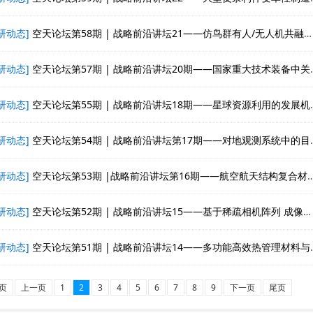
研动态]
空天论坛第58期 | 战略前沿讲坛21——仿鸟群有人/无人机共融集群自主控制
研动态]
空天论坛第57期 | 战略前沿讲坛20期——国家重大技术装备中关键基础件的科学问题提炼与国基申报
研动态]
空天论坛第55期 | 战略前沿讲坛18期——星球资源利用的发展机遇与挑战
研动态]
空天论坛第54期 | 战略前沿讲坛第17期——对地观测系统中的目标识别：挑战、对策及展望
研动态]
空天论坛第53期 |战略前沿讲坛第16期——航空航天结构复合材料用高强高模环氧树脂设计及性能研究
研动态]
空天论坛第52期 | 战略前沿讲坛15——基于稀疏相机阵列 成像的飞机动态位姿视觉测量技术
研动态]
空天论坛第51期 | 战略前沿讲坛14——多功能高效热管理材料与器件
页
上一页
1
2
3
4
5
6
7
8
9
下一页
尾页