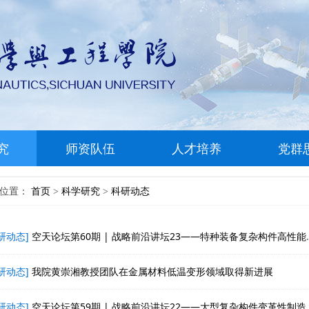
究
师资队伍
人才培养
党群
前位置：
首页
科学研究
科研动态
>
>
研动态]
空天论坛第60期 | 战略前沿讲坛23——特种装备复杂构件高性能精密锻造成形技术
研动态]
我院黄崇湘教授团队在金属材料低温变形领域取得新进展
研动态]
空天论坛第59期 | 战略前沿讲坛22——大型复杂构件变革性制造技术创新及应用