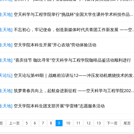
生天地]
空天科学与工程学院举行“挑战杯”全国大学生课外学术科技作品竞赛校赛备赛交流会
生天地]
不忘初心，牢记使命，创造新媒体时代共青团工作新发展 ——空天科学与工程学院第四期团校暨结业典礼顺利举行
生天地]
空天学院本科生开展“开心农场”劳动体验活动
生天地]
“喜庆佳节 咖比寻常”空天科学与工程学院咖啡品鉴活动顺利进行
天论坛]
空天论坛第49期 | 战略前沿讲坛12——冲压发动机燃烧技术的发展与展望
生天地]
筑梦青春共向上，起航奋进新征程 ——空天科学与工程学院2022-2023学年第三次团校授课顺利举行
生天地]
空天学院本科生团支部开展“学雷锋”志愿服务活动
页
上一页
5
6
7
8
9
10
11
12
13
下一页
尾页