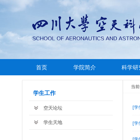
首页
学院简介
科学研
当
学生工作
[学
空天论坛
学生天地
[学
[学