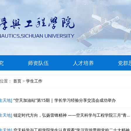
究
师资队伍
人才培养
党群
前位置：
首页
学生工作
>
生天地]
“空天加油站”第15期 | 学长学习经验分享交流会成功举办
生天地]
锚定时代方向，弘扬雷锋精神 ——空天科学与工程学院三月“青禾计划”团支部书记工作研讨会顺利开展
生天地]
空天科学与工程学院学生认真观看“学习宣传贯彻党的二十大精神 青春为祖国 挺膺共担当”主题思政大课