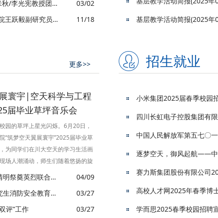
基层教学活动简报(2025年0
国际权威学术期刊《Nature》研究亮点报道我院蒲伟/孔米秋/李光宪教授团队关于超强可逆仿生粘合剂重要进展
03/02
教授）以第一作者投稿身份的论
材料领域顶级期刊Progress in Materials Science刊登我院王跃毅副研究员论文
11/18
基层教学活动简报(2025年0
ackingforrobotmanipulatorsviaFASA-
modecontrol”荣获“最佳学生论文奖”。据
EEE系统、人与控制论学会和燕山大学
招生就业
更多>>
为中国科学...
翼展寰宇|空天科学与工程
小米集团2025届春季校园
25届毕业草坪音乐会
校园的草坪上星光闪烁。6月20日，
中国人民解放军第五七〇一
“筑梦空天翼展寰宇”2025届毕业草
，为同学们在川大空天的学习生活画
现场人潮涌动，师生们随着悠扬的旋
共同沉浸在这场充满青春记忆的视听
传承红色基因 追思不朽忠魂|空天学院研究生党支部开展清明祭奠英烈联合主题党日活动
04/09
节目精彩纷呈，既有深情款款的个人
筑牢安全防线 共护校园平安|空天科学与工程学院开展研究生消防安全教育专题培训
03/27
对校园生活的眷恋娓娓道来；也有活
，点燃现场热烈氛围；还有优雅动人
双评”工作
03/27