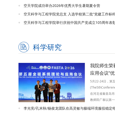
年度国家自然科学
空天学院成功举办2026年优秀大学生暑期夏令营
重大工程建设与高
空天科学与工程学院党总支 入选学校第二批“党建工作标
期面临强度与塑性
业多年的国际性基
目团队原创构建异构
科学研究
我院师生荣
应用会议“优
生论文奖”
5月22-24日，
(The5thConferen
在河北省秦皇岛市
教师田广泰以第一
文“Neuroadaptivef
stateconstr