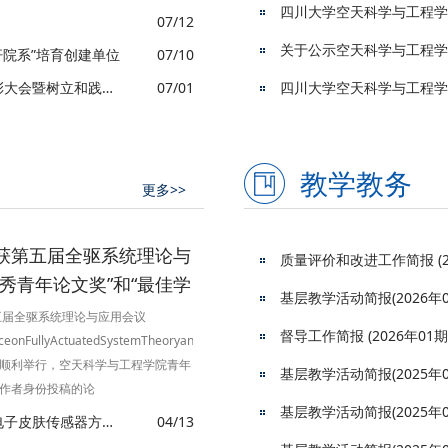
四川大学空天科学与工程学
奖二等奖。金属结构材料是支撑国家
07/12
端装备自主研制的核心基础材料，长
杆院系”培育创建单位
07/10
无法同步提升的固有矛盾，是困扰行
础科学瓶颈。针对这一关键痛点，项
空天科学与工程学院举行庆祝中国共产党成立105周年表彰大会暨树立和践行正确政绩观学习教育专题党课
07/01
金属材料完整...
教学教务
更多>>
获第五届全驱系统理论与
质量评价和改进工作简报 (20
秀青年论文奖”和“最佳学
基层教学活动简报(2026年0
第五届全驱系统理论与应用会议
督导工作简报 (2026年01期
ceonFullyActuatedSystemTheoryandApplications,FASTA2026)
顺利举行，空天科学与工程学院青年
基层教学活动简报(2025年0
作者身份投稿的论
基层教学活动简报(2025年0
ullyactuatedattitudetrackingforrobotmanipulatorswithasymmetricfull-
李光宪/孔米秋/杨俊龙团队在高灵敏与极端环境服役稳定电子皮肤传感器方面取得重要进展
04/13
aints”荣获“优秀青年论文奖”，博士研究生