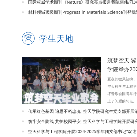
张煜（导师：李彬
文“Predefined-
timetrajectorytr
basedsliding
悉，本届会议由I
学生天地
共同主办，会议主席
筑梦空天 
学院举办20
夏夜的微风轻拂，
空天科学与工程学院
坪音乐会圆满举行
上了闪耀的句点。
律与动感的节奏，
盛宴之中。音乐会
独唱，将毕业生们
力四射的多人合唱
空天科学与工程学院开展2024-2025学年团支部书记“双述