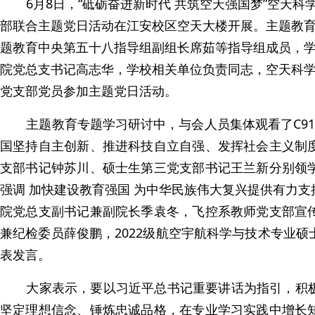
6月
8
日，“砥砺奋进新时代 共筑空天强国梦”空天
部联合主题党日活动在江安校区空天大楼开展。主题教
题教育中央第五十八指导组副组长席茹等指导组成员，
院党总支书记高志华，学校相关单位负责同志，空天科
党支部党员参加主题党日活动。
主题教育专题学习研讨中，与会人员集体观看了
C91
国坚持自主创新、推进科技自立自强、发挥社会主义制
支部书记钟苏川、硕士生第三党支部书记王兰新分别领
强调 加快建设教育强国 为中华民族伟大复兴提供有力
院党总支副书记兼副院长季袁冬，飞控系教师党支部宣
兼纪检委员薛俊鹏，
2022
级航空宇航科学与技术专业硕
表发言。
大家表示，要以习近平总书记重要讲话为指引，积
坚定理想信念、锤炼忠诚品格，在专业学习实践中增长